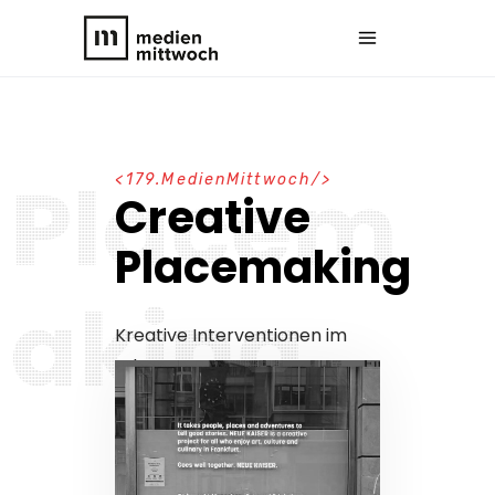
P
l
a
c
e
m
1
7
9
.
M
e
d
i
e
n
M
i
t
t
w
o
c
h
Creative
Placemaking
a
k
i
n
g
Kreative Interventionen im
urbanen Raum.