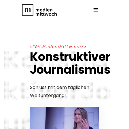
K
o
n
s
t
r
u
1
6
9
.
M
e
d
i
e
n
M
i
t
t
w
o
c
h
Konstruktiver
Journalismus
k
t
i
v
e
r
J
o
Schluss mit dem täglichen
Weltuntergang!
u
r
n
a
l
i
s